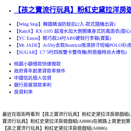
【孩之寶流行玩具】粉紅史黛拉洋房遊戲組
【Wing Stop】韓國精油防蚊扣(2入-款式隨機出貨)
【RainX】RX-1105 超潑水加大側開連身式防風雨衣(甜
【YC Eason】輕巧款24吋ABS硬殼行李箱(寶藍)
【Mt. JADE】AcDry女款Beatricia吸濕排汗短袖POLO衫
【SUGAR】C7 5吋四核雙卡雙待機(附原廠時尚大禮包)
桃園小額借款快速撥款
政府青年創業貸款率條件
中國信託個人信貸
銀行房屋貸款率利
房貸利率
最近在逛街時看到【孩之寶流行玩具】粉紅史黛拉洋房遊戲組(A
寶流行玩具】粉紅史黛拉洋房遊戲組(A8886)在網路上買更
【孩之寶流行玩具】粉紅史黛拉洋房遊戲組(A8886)