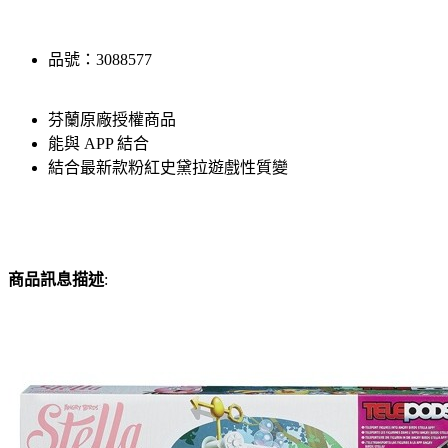
品號：3088577
芬蘭原廠授權商品
能與 APP 結合
結合最新款粉紅史黛拉遊戲性質變
商品訊息描述
: