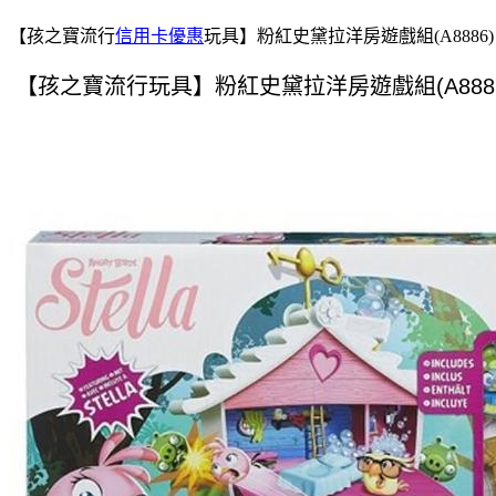
【孩之寶流行
信用卡優惠
玩具】粉紅史黛拉洋房遊戲組(A8886)