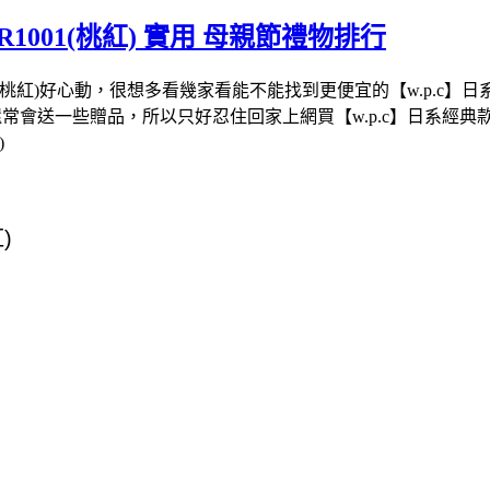
1001(桃紅) 實用 母親節禮物排行
(桃紅)好心動，很想多看幾家看能不能找到更便宜的【w.p.c】日系經
還常會送一些贈品，所以只好忍住回家上網買【w.p.c】日系經典款。
)