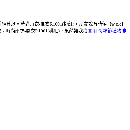
典款。時尚雨衣-風衣R1001(桃紅)，朋友說有時候【w.p.c】
時尚雨衣-風衣R1001(桃紅)，果然讓我找
實用 母親節禮物排