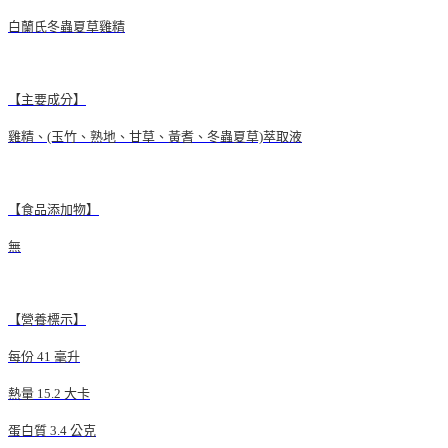
白蘭氏冬蟲夏草雞精
【主要成分】
雞精、(玉竹、熟地、甘草、黃耆、冬蟲夏草)萃取液
【食品添加物】
無
【營養標示】
每份 41 毫升
熱量 15.2 大卡
蛋白質 3.4 公克