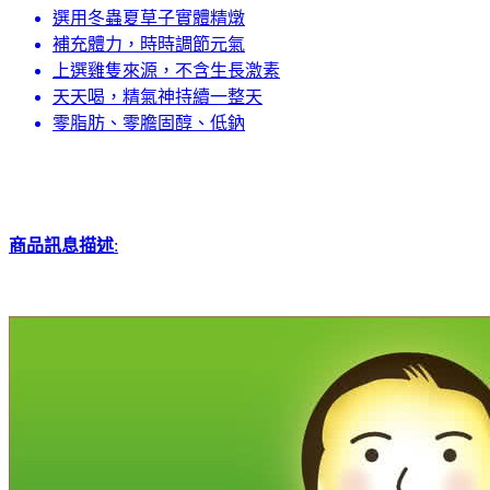
選用冬蟲夏草子實體精燉
補充體力，時時調節元氣
上選雞隻來源，不含生長激素
天天喝，精氣神持續一整天
零脂肪、零膽固醇、低鈉
商品訊息描述
: