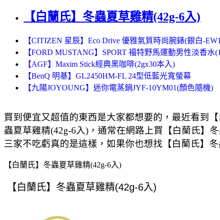
【白蘭氏】冬蟲夏草雞精(42g-6入)
【CITIZEN 星辰】Eco Drive 優雅氣質時尚腕錶(銀白-EW15
【FORD MUSTANG】SPORT 福特野馬運動男性淡香水(10
【AGF】Maxim Stick經典黑咖啡(2gx30本入)
【BenQ 明基】GL2450HM-FL 24型低藍光寬螢幕
【九陽JOYOUNG】迷你電蒸鍋JYF-10YM01(顏色隨機)
買到便宜又超值的東西是大家都想要的，最近看到【白
蟲夏草雞精(42g-6入)，通常在網路上買【白蘭氏】冬
三家不吃虧真的是這樣，如果你也想找【白蘭氏】冬蟲夏
【白蘭氏】冬蟲夏草雞精(42g-6入)