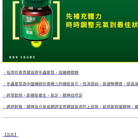
．採用珍貴青藏高原冬蟲夏草，與雞精精燉
．冬蟲夏草為中國傳統珍貴稀少的補氣良方，性溫質純，能調整體質，提高
．經常飲用，能補氣養生，氣足，精神自然足
．適用對象：精神及元氣長期透支而導致氣虛的上班族，飲用能恢復精神，
【品名】