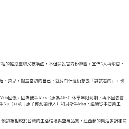
骨子裡的搖滾靈魂又被喚醒，不但開設官方粉絲團，宣佈5人再聚首，
姻、育兒，擱置當初的自己，就算有什麼仍想去「試試看的」，也
Yalu回憶，因為鼓手Alan（原為Alin）休學年限到期，再不回去會
u（羽承；原子邦妮製作人）和貝斯手Matt，繼續從事音樂工
出生，他認為相較於台灣的生活環境與空氣品質，紐西蘭的樂活步調和育