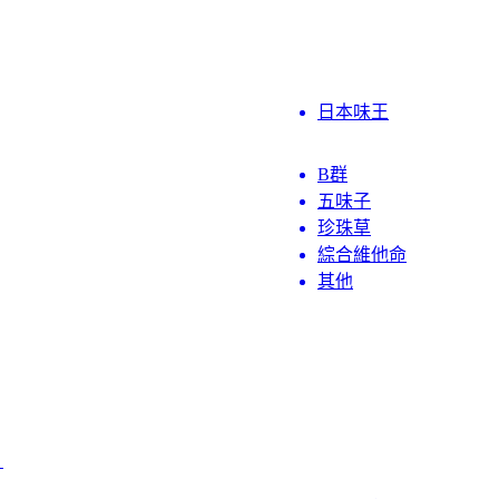
日本味王
B群
五味子
珍珠草
綜合維他命
其他
）