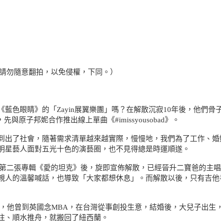
提供，請勿隨意翻拍，以免侵權，下同。）
藍色眼睛》的「Zayin展翼樂團」嗎？在解散沉寂10年後，他們
原子邦妮合作推出線上單曲《#imissyousobad》。
到出了社會，隨著需求清單越來越實際，慢慢地，我們為了工作、婚
明星藝人面對五光十色的演藝圈，也不見得總是時運順遂。
當年在推出第二張專輯《愛的坦克》後，旋即宣佈解散，已經晉升二寶爸的主唱
人的溫馨喊話，也導致「大家都想休息」。而解散以後，只有吉他手N
散以後，他曾到英國念MBA，在台灣從事創投生意，結婚後，大兒子
往、順水推舟，就搬回了紐西蘭。