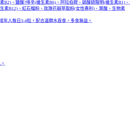
B2)、鹽酸?哆辛(維生素B6)、阿拉伯膠、硝酸硫胺明(維生素B
生素B12)、紅石榴粉、玫瑰花瓣萃取粉(女性專利)、葉酸、生物素
日2粒；成年人每日3-4粒。配合溫開水吞食，多食無益。
上。