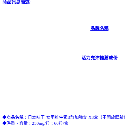
商品訊息簡述
:
品牌名稱
活力充沛推薦成份
◆商品名稱：日本味王-女用維生素B群加強錠 X8盒（不開放體驗
◆淨重、容量：250mg/粒；60粒/盒