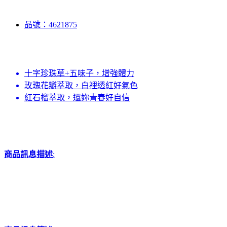
品號：4621875
十字珍珠草+五味子，增強體力
玫瑰花瓣萃取，白裡透紅好氣色
紅石榴萃取，還妳青春好自信
商品訊息描述
: