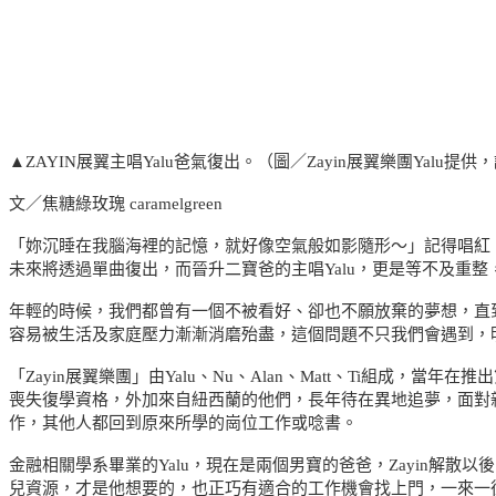
▲ZAYIN展翼主唱Yalu爸氣復出。（圖／Zayin展翼樂團Yalu
文／焦糖綠玫瑰 caramelgreen
「妳沉睡在我腦海裡的記憶，就好像空氣般如影隨形～」記得唱紅《
未來將透過單曲復出，而晉升二寶爸的主唱Yalu，更是等不及重整，先與
年輕的時候，我們都曾有一個不被看好、卻也不願放棄的夢想，直
容易被生活及家庭壓力漸漸消磨殆盡，這個問題不只我們會遇到，
「Zayin展翼樂團」由Yalu、Nu、Alan、Matt、Ti組成，
喪失復學資格，外加來自紐西蘭的他們，長年待在異地追夢，面對親
作，其他人都回到原來所學的崗位工作或唸書。
金融相關學系畢業的Yalu，現在是兩個男寶的爸爸，Zayin解
兒資源，才是他想要的，也正巧有適合的工作機會找上門，一來一