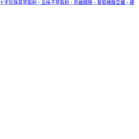
1)、十字珍珠草萃取粉、五味子萃取粉、菸鹼醯胺、葡萄糖酸亞鐵、硬