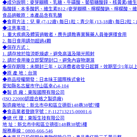
◆成分說明：麥芽糊精、乳糖、牛磺酸、葡萄糖酸鋅、核黃素(維生素
脂酸鎂、本多酸鈣、維生素B12 (麥芽糊精、檸檬酸鈉、檸檬酸、維
食品過敏原：本產品含有乳醣
◆食用方法：兒 童 (7-12歲) 每日1粒；青少年 (13-18歲) 每
◆注意事項：
1. 重大疾病及體質過敏者，應先請教專業醫藥人員後選擇食用
2. 每日食用請勿超過4顆
◆保存方式：
1. 請存放於陰涼乾燥處，避免高溫及陽光照射
2. 請於食用後立即緊閉封口，避免內容物潮濕
◆保存期限：未開封三年，以消費者收受日起算，效期至少1年以
◆原 產 地：台灣
◆商品授權開發：日本味王國際株式會社
愛知縣名古屋市守山區幸心4-104
◆製 造 廠：東阪國際有限公司
(ISO 22000認證合格之製造廠)
製造廠地址：新北市中和區立德街148巷38號7樓
◆食品業者登錄字號：F-112713215-00001-6
◆總 代 理：東阪生技有限公司
地 址：新北市中和區立德街148巷38號5樓
服務專線：0800-666-546