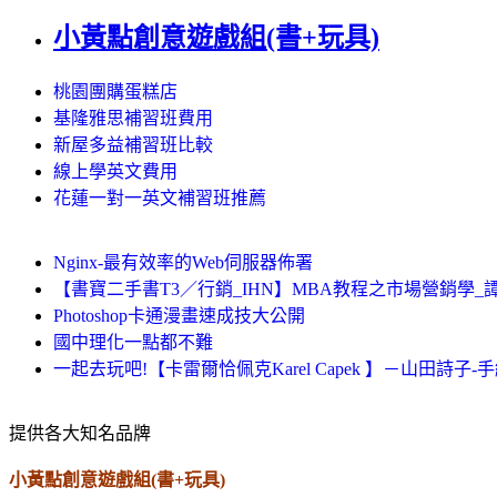
小黃點創意遊戲組(書+玩具)
桃園團購蛋糕店
基隆雅思補習班費用
新屋多益補習班比較
線上學英文費用
花蓮一對一英文補習班推薦
Nginx-最有效率的Web伺服器佈署
【書寶二手書T3／行銷_IHN】MBA教程之市場營銷學_
Photoshop卡通漫畫速成技大公開
國中理化一點都不難
一起去玩吧!【卡雷爾恰佩克Karel Capek 】－山田詩子-
提供各大知名品牌
小黃點創意遊戲組(書+玩具)