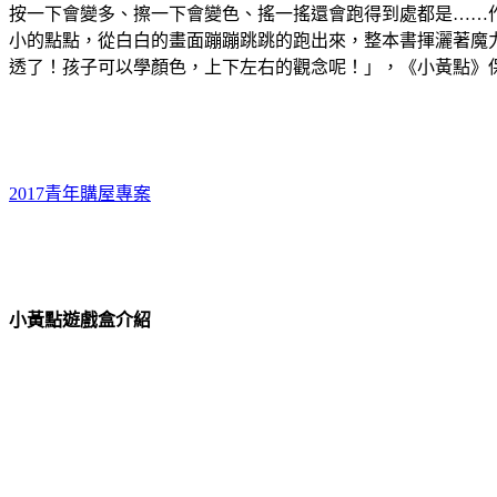
按一下會變多、擦一下會變色、搖一搖還會跑得到處都是……
小的點點，從白白的畫面蹦蹦跳跳的跑出來，整本書揮灑著魔
透了！孩子可以學顏色，上下左右的觀念呢！」，《小黃點》
2017青年購屋專案
小黃點遊戲盒介紹